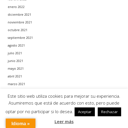
enero 2022
diciembre 2021
noviembre 2021
octubre 2021
septiembre 2021
agosto 2021
julio 2021
junio 2021
mayo 2021
abril 2021
marzo 2021
febrero 2021
Este sitio web utiliza cookies para mejorar su experiencia.
enero 2021
Asumiremos que está de acuerdo con esto, pero puede
diciembre 2020
optar por no participar si lo desea.
Aceptar
Rechazar
noviembre 2020
Leer más
octubre 2020
Idioma »