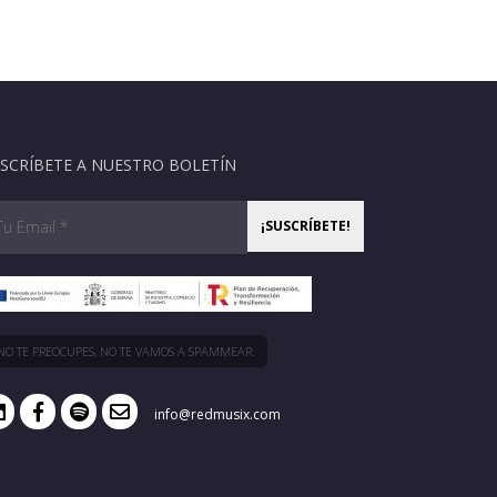
SCRÍBETE A NUESTRO BOLETÍN
NO TE PREOCUPES, NO TE VAMOS A SPAMMEAR.
info@redmusix.com