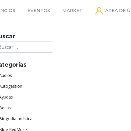
NCIOS
EVENTOS
MARKET
ÁREA DE 
uscar
ategorías
Audios
Autogestión
Ayudas
Becas
Biografía artística
Blog RedMusix