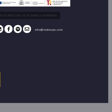
NO TE PREOCUPES, NO TE VAMOS A SPAMMEAR.
info@redmusix.com