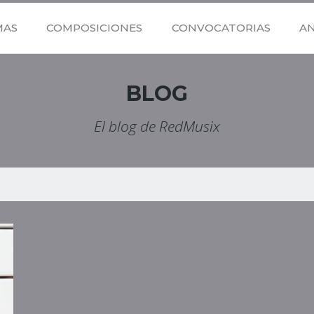
MAS
COMPOSICIONES
CONVOCATORIAS
A
BLOG
El blog de RedMusix