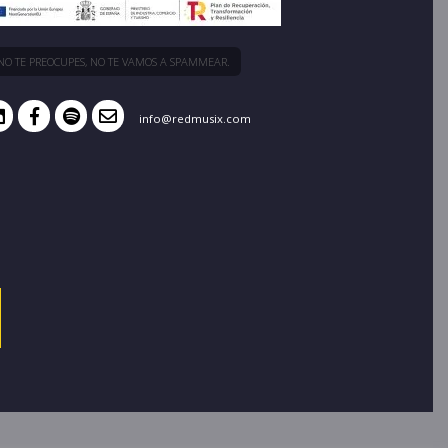
NO TE PREOCUPES, NO TE VAMOS A SPAMMEAR.
info@redmusix.com