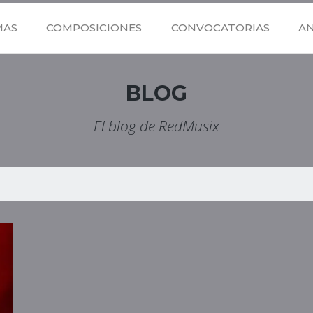
MAS
COMPOSICIONES
CONVOCATORIAS
A
BLOG
El blog de RedMusix