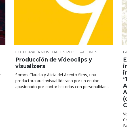
FOTOGRAFÍA
NOVEDADES
PUBLICACIONES
B
Producción de videoclips y
E
visualizers
i
i
-
Somos Claudia y Alicia del Acento films, una
‘
productora audiovisual liderada por un equipo
A
apasionado por contar historias con personalidad...
A
(
C
Vo
Co
Ba