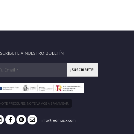
SCRÍBETE A NUESTRO BOLETÍN
NO TE PREOCUPES, NO TE VAMOS A SPAMMEAR.
info@redmusix.com