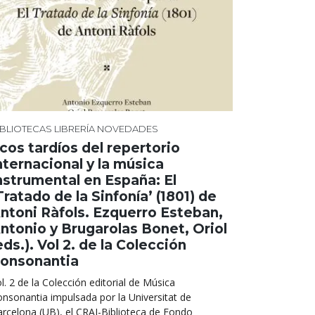
IBLIOTECAS
LIBRERÍA
NOVEDADES
cos tardíos del repertorio
nternacional y la música
nstrumental en España: El
Tratado de la Sinfonía’ (1801) de
ntoni Ràfols. Ezquerro Esteban,
ntonio y Brugarolas Bonet, Oriol
eds.). Vol 2. de la Colección
onsonantia
l. 2 de la Colección editorial de Música
nsonantia impulsada por la Universitat de
rcelona (UB), el CRAI-Biblioteca de Fondo