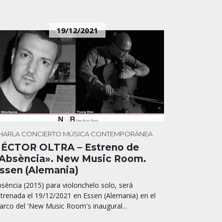
19/12/2021
HARLA
CONCIERTO
MÚSICA CONTEMPORÁNEA
ÉCTOR OLTRA – Estreno de
Absència». New Music Room.
ssen (Alemania)
sència (2015) para violonchelo solo, será
trenada el 19/12/2021 en Essen (Alemania) en el
rco del 'New Music Room's inaugural...