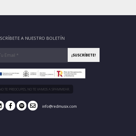
SCRÍBETE A NUESTRO BOLETÍN
NO TE PREOCUPES, NO TE VAMOS A SPAMMEAR.
info@redmusix.com