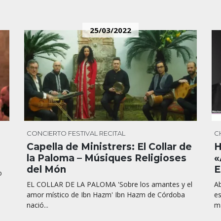
25/03/2022
CONCIERTO
FESTIVAL
RECITAL
C
Capella de Ministrers: El Collar de
H
la Paloma – Músiques Religioses
«
del Món
E
o
EL COLLAR DE LA PALOMA 'Sobre los amantes y el
Ab
amor místico de Ibn Hazm' Ibn Hazm de Córdoba
es
nació...
ma