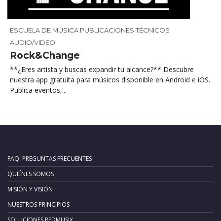
ESCUELA DE MÚSICA
PUBLICACIONES
TÉCNICOS
AUDIO/VIDEO
Rock&Change
**¿Eres artista y buscas expandir tu alcance?** Descubre
nuestra app gratuita para músicos disponible en Android e iOS.
Publica eventos,...
FAQ: PREGUNTAS FRECUENTES
QUIÉNES SOMOS
MISIÓN Y VISIÓN
NUESTROS PRINCIPIOS
SOLUCIONES REDMUSIX