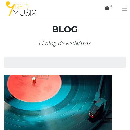
Saltar
0
al
contenido
BLOG
El blog de RedMusix