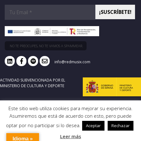
NO TE PREOCUPES, NO TE VAMOS A SPAMMEAR.
info@redmusix.com
ACTIVIDAD SUBVENCIONADA POR EL
MINISTERIO DE CULTURA Y DEPORTE
Este sitio web utiliza cookies para mejorar su experiencia.
Asumiremos que está de acuerdo con esto, pero puede
optar por no participar si lo desea.
Aceptar
Rechazar
Leer más
Idioma »