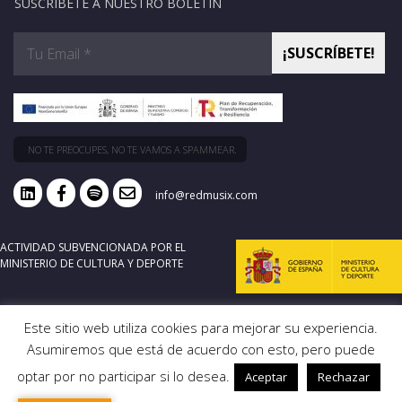
SUSCRÍBETE A NUESTRO BOLETÍN
NO TE PREOCUPES, NO TE VAMOS A SPAMMEAR.
info@redmusix.com
ACTIVIDAD SUBVENCIONADA POR EL
MINISTERIO DE CULTURA Y DEPORTE
Este sitio web utiliza cookies para mejorar su experiencia.
Asumiremos que está de acuerdo con esto, pero puede
optar por no participar si lo desea.
Aceptar
Rechazar