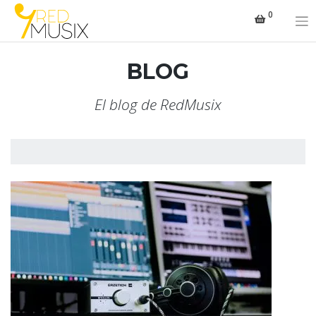
Saltar
0
al
contenido
BLOG
El blog de RedMusix