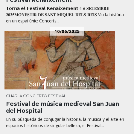
𝗧𝗼𝗿𝗻𝗮 𝗲𝗹 𝗙𝗲𝘀𝘁𝗶𝘃𝗮𝗹 𝗥𝗲𝗻𝗮𝗶𝘅𝗲𝗺𝗲𝗻𝘁 𝟒-𝟔 𝐒𝐄𝐓𝐄𝐌𝐁𝐑𝐄
𝟐𝟎𝟐𝟓𝐌𝐎𝐍𝐄𝐒𝐓𝐈𝐑 𝐃𝐄 𝐒𝐀𝐍𝐓 𝐌𝐈𝐐𝐔𝐄𝐋 𝐃𝐄𝐋𝐒 𝐑𝐄𝐈𝐒 Viu la història
en un espai únic: Concerts...
10/06/2025
CHARLA
CONCIERTO
FESTIVAL
Festival de música medieval San Juan
del Hospital
En su búsqueda de conjugar la historia, la música y el arte en
espacios históricos de singular belleza, el Festival...