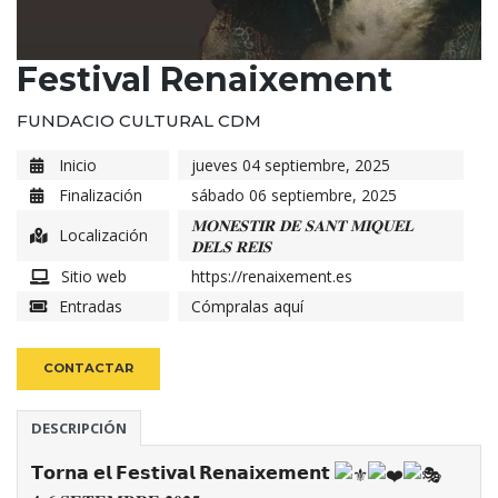
Festival Renaixement
FUNDACIO CULTURAL CDM
Inicio
jueves 04 septiembre, 2025
Finalización
sábado 06 septiembre, 2025
𝐌𝐎𝐍𝐄𝐒𝐓𝐈𝐑 𝐃𝐄 𝐒𝐀𝐍𝐓 𝐌𝐈𝐐𝐔𝐄𝐋
Localización
𝐃𝐄𝐋𝐒 𝐑𝐄𝐈𝐒
Sitio web
https://renaixement.es
Entradas
Cómpralas aquí
CONTACTAR
DESCRIPCIÓN
𝗧𝗼𝗿𝗻𝗮 𝗲𝗹 𝗙𝗲𝘀𝘁𝗶𝘃𝗮𝗹 𝗥𝗲𝗻𝗮𝗶𝘅𝗲𝗺𝗲𝗻𝘁