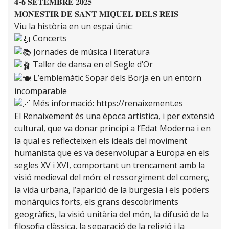
𝟒-𝟔 𝐒𝐄𝐓𝐄𝐌𝐁𝐑𝐄 𝟐𝟎𝟐𝟓
𝐌𝐎𝐍𝐄𝐒𝐓𝐈𝐑 𝐃𝐄 𝐒𝐀𝐍𝐓 𝐌𝐈𝐐𝐔𝐄𝐋 𝐃𝐄𝐋𝐒 𝐑𝐄𝐈𝐒
Viu la història en un espai únic:
Concerts
Jornades de música i literatura
Taller de dansa en el Segle d’Or
L’emblemàtic Sopar dels Borja en un entorn
incomparable
Més informació:
https://renaixement.es
El Renaixement és una època artística, i per extensió
cultural, que va donar principi a l’Edat Moderna i en
la qual es reflecteixen els ideals del moviment
humanista que es va desenvolupar a Europa en els
segles XV i XVI, comportant un trencament amb la
visió medieval del món: el ressorgiment del comerç,
la vida urbana, l’aparició de la burgesia i els poders
monàrquics forts, els grans descobriments
geogràfics, la visió unitària del món, la difusió de la
filosofia clàssica, la separació de la religió i la