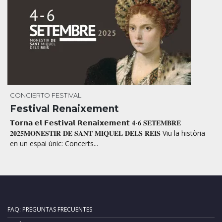
CONCIERTO
FESTIVAL
Festival Renaixement
𝗧𝗼𝗿𝗻𝗮 𝗲𝗹 𝗙𝗲𝘀𝘁𝗶𝘃𝗮𝗹 𝗥𝗲𝗻𝗮𝗶𝘅𝗲𝗺𝗲𝗻𝘁 𝟒-𝟔 𝐒𝐄𝐓𝐄𝐌𝐁𝐑𝐄
𝟐𝟎𝟐𝟓𝐌𝐎𝐍𝐄𝐒𝐓𝐈𝐑 𝐃𝐄 𝐒𝐀𝐍𝐓 𝐌𝐈𝐐𝐔𝐄𝐋 𝐃𝐄𝐋𝐒 𝐑𝐄𝐈𝐒 Viu la història
en un espai únic: Concerts...
FAQ: PREGUNTAS FRECUENTES