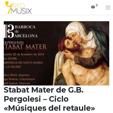
Saltar
0
al
contenido
Stabat Mater de G.B.
Pergolesi – Ciclo
«Músiques del retaule»