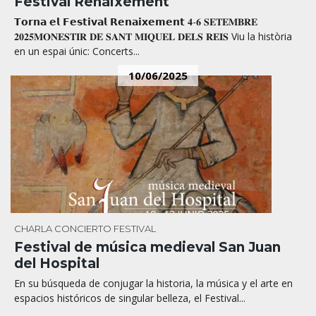
Festival Renaixement
𝗧𝗼𝗿𝗻𝗮 𝗲𝗹 𝗙𝗲𝘀𝘁𝗶𝘃𝗮𝗹 𝗥𝗲𝗻𝗮𝗶𝘅𝗲𝗺𝗲𝗻𝘁 𝟒-𝟔 𝐒𝐄𝐓𝐄𝐌𝐁𝐑𝐄
𝟐𝟎𝟐𝟓𝐌𝐎𝐍𝐄𝐒𝐓𝐈𝐑 𝐃𝐄 𝐒𝐀𝐍𝐓 𝐌𝐈𝐐𝐔𝐄𝐋 𝐃𝐄𝐋𝐒 𝐑𝐄𝐈𝐒 Viu la història
en un espai únic: Concerts...
10/06/2025
CHARLA
CONCIERTO
FESTIVAL
Festival de música medieval San Juan
del Hospital
En su búsqueda de conjugar la historia, la música y el arte en
espacios históricos de singular belleza, el Festival...