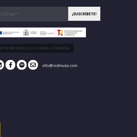
NO TE PREOCUPES, NO TE VAMOS A SPAMMEAR.
info@redmusix.com