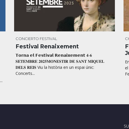
CONCIERTO
FESTIVAL
C
Festival Renaixement
F
J
𝗧𝗼𝗿𝗻𝗮 𝗲𝗹 𝗙𝗲𝘀𝘁𝗶𝘃𝗮𝗹 𝗥𝗲𝗻𝗮𝗶𝘅𝗲𝗺𝗲𝗻𝘁 𝟒-𝟔
𝐒𝐄𝐓𝐄𝐌𝐁𝐑𝐄 𝟐𝟎𝟐𝟓𝐌𝐎𝐍𝐄𝐒𝐓𝐈𝐑 𝐃𝐄 𝐒𝐀𝐍𝐓 𝐌𝐈𝐐𝐔𝐄𝐋
En
𝐃𝐄𝐋𝐒 𝐑𝐄𝐈𝐒 Viu la història en un espai únic:
el
Concerts...
Fe
..
SU