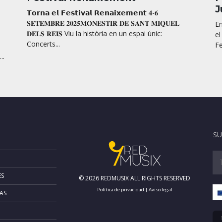
J
𝗧𝗼𝗿𝗻𝗮 𝗲𝗹 𝗙𝗲𝘀𝘁𝗶𝘃𝗮𝗹 𝗥𝗲𝗻𝗮𝗶𝘅𝗲𝗺𝗲𝗻𝘁 𝟒-𝟔
𝐒𝐄𝐓𝐄𝐌𝐁𝐑𝐄 𝟐𝟎𝟐𝟓𝐌𝐎𝐍𝐄𝐒𝐓𝐈𝐑 𝐃𝐄 𝐒𝐀𝐍𝐓 𝐌𝐈𝐐𝐔𝐄𝐋
En
𝐃𝐄𝐋𝐒 𝐑𝐄𝐈𝐒 Viu la història en un espai únic:
el
Concerts...
Fe
..
SU
ES
© 2026 REDMUSIX ALL RIGHTS RESERVED
Política de privacidad
|
Aviso legal
AS