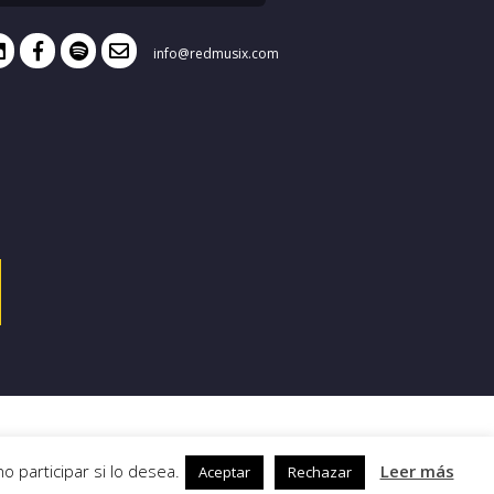
info@redmusix.com
 participar si lo desea.
Leer más
Aceptar
Rechazar