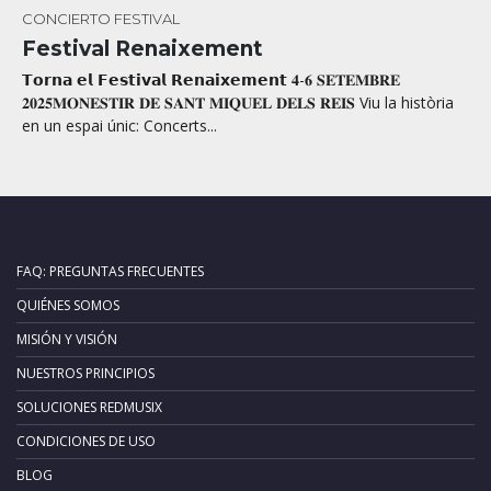
CONCIERTO
FESTIVAL
Festival Renaixement
𝗧𝗼𝗿𝗻𝗮 𝗲𝗹 𝗙𝗲𝘀𝘁𝗶𝘃𝗮𝗹 𝗥𝗲𝗻𝗮𝗶𝘅𝗲𝗺𝗲𝗻𝘁 𝟒-𝟔 𝐒𝐄𝐓𝐄𝐌𝐁𝐑𝐄
𝟐𝟎𝟐𝟓𝐌𝐎𝐍𝐄𝐒𝐓𝐈𝐑 𝐃𝐄 𝐒𝐀𝐍𝐓 𝐌𝐈𝐐𝐔𝐄𝐋 𝐃𝐄𝐋𝐒 𝐑𝐄𝐈𝐒 Viu la història
en un espai únic: Concerts...
FAQ: PREGUNTAS FRECUENTES
QUIÉNES SOMOS
MISIÓN Y VISIÓN
NUESTROS PRINCIPIOS
SOLUCIONES REDMUSIX
CONDICIONES DE USO
BLOG