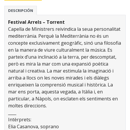
DESCRIPCIÓN
Festival Arrels – Torrent
Capella de Ministrers reivindica la seua personalitat
mediterrània. Perquè la Mediterrània no és un
concepte exclusivament geogràfic, sinó una filosofia
en la manera de viure culturalment la música. Es
parteix d’una inclinació a la terra, per descomptat,
però es mira la mar com una expansió poètica
natural i creativa. La mar estimula la imaginació i
arriba a llocs on les noves mirades i els diàlegs
enriqueixen la comprensió musical i històrica. La
mar ens porta, aquesta vegada, a Itàlia i, en
particular, a Nàpols, on esclaten els sentiments en
moltes direccions.
____
Intèrprets:
Elia Casanova, soprano