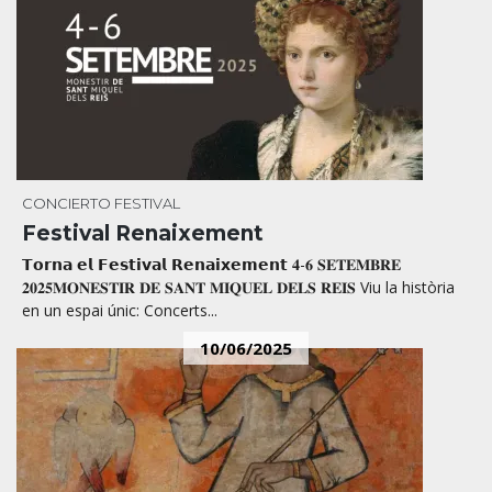
CONCIERTO
FESTIVAL
Festival Renaixement
𝗧𝗼𝗿𝗻𝗮 𝗲𝗹 𝗙𝗲𝘀𝘁𝗶𝘃𝗮𝗹 𝗥𝗲𝗻𝗮𝗶𝘅𝗲𝗺𝗲𝗻𝘁 𝟒-𝟔 𝐒𝐄𝐓𝐄𝐌𝐁𝐑𝐄
𝟐𝟎𝟐𝟓𝐌𝐎𝐍𝐄𝐒𝐓𝐈𝐑 𝐃𝐄 𝐒𝐀𝐍𝐓 𝐌𝐈𝐐𝐔𝐄𝐋 𝐃𝐄𝐋𝐒 𝐑𝐄𝐈𝐒 Viu la història
en un espai únic: Concerts...
10/06/2025