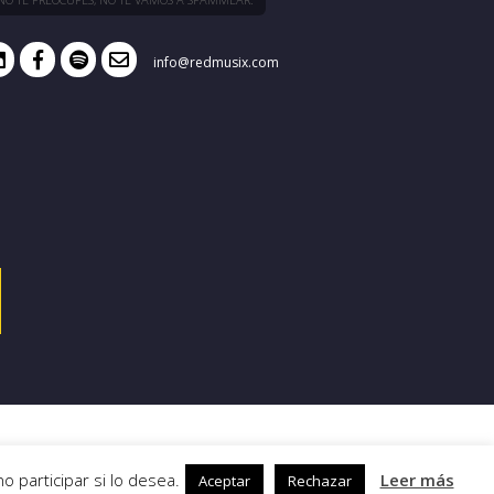
info@redmusix.com
 participar si lo desea.
Leer más
Aceptar
Rechazar