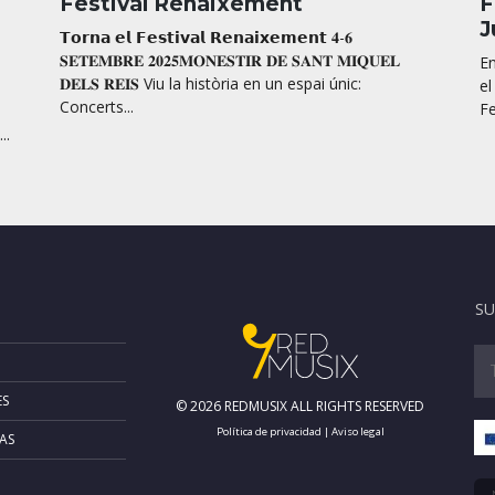
Festival Renaixement
F
J
𝗧𝗼𝗿𝗻𝗮 𝗲𝗹 𝗙𝗲𝘀𝘁𝗶𝘃𝗮𝗹 𝗥𝗲𝗻𝗮𝗶𝘅𝗲𝗺𝗲𝗻𝘁 𝟒-𝟔
𝐒𝐄𝐓𝐄𝐌𝐁𝐑𝐄 𝟐𝟎𝟐𝟓𝐌𝐎𝐍𝐄𝐒𝐓𝐈𝐑 𝐃𝐄 𝐒𝐀𝐍𝐓 𝐌𝐈𝐐𝐔𝐄𝐋
En
𝐃𝐄𝐋𝐒 𝐑𝐄𝐈𝐒 Viu la història en un espai únic:
el
Concerts...
Fe
..
SU
ES
© 2026 REDMUSIX ALL RIGHTS RESERVED
Política de privacidad
|
Aviso legal
AS