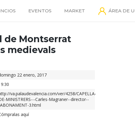
NCIOS
EVENTOS
MARKET
ÁREA DE 
l de Montserrat
es medievals
domingo 22 enero, 2017
19:30
http://va.palaudevalencia.com/ver/4258/CAPELLA-
DE-MINISTRERS---Carles-Magraner--director--
-ABONAMENT-3.html
Cómpralas aquí