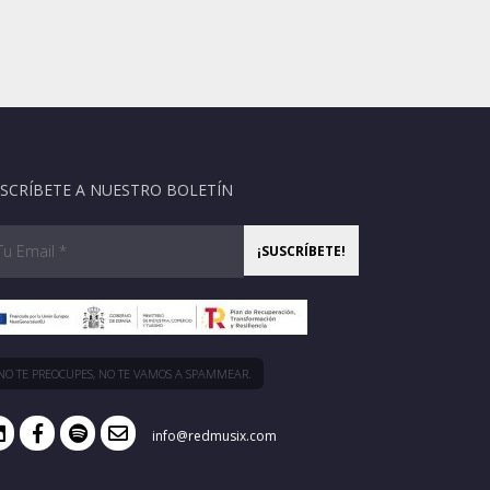
SCRÍBETE A NUESTRO BOLETÍN
NO TE PREOCUPES, NO TE VAMOS A SPAMMEAR.
info@redmusix.com