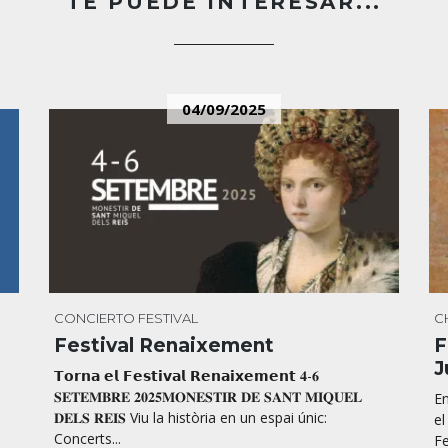
TE PUEDE INTERESAR...
04/09/2025
CONCIERTO
FESTIVAL
C
Festival Renaixement
F
J
𝗧𝗼𝗿𝗻𝗮 𝗲𝗹 𝗙𝗲𝘀𝘁𝗶𝘃𝗮𝗹 𝗥𝗲𝗻𝗮𝗶𝘅𝗲𝗺𝗲𝗻𝘁 𝟒-𝟔
𝐒𝐄𝐓𝐄𝐌𝐁𝐑𝐄 𝟐𝟎𝟐𝟓𝐌𝐎𝐍𝐄𝐒𝐓𝐈𝐑 𝐃𝐄 𝐒𝐀𝐍𝐓 𝐌𝐈𝐐𝐔𝐄𝐋
En
𝐃𝐄𝐋𝐒 𝐑𝐄𝐈𝐒 Viu la història en un espai únic:
el
Concerts...
Fe