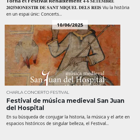
𝗧𝗼𝗿𝗻𝗮 𝗲𝗹 𝗙𝗲𝘀𝘁𝗶𝘃𝗮𝗹 𝗥𝗲𝗻𝗮𝗶𝘅𝗲𝗺𝗲𝗻𝘁 𝟒-𝟔 𝐒𝐄𝐓𝐄𝐌𝐁𝐑𝐄
𝟐𝟎𝟐𝟓𝐌𝐎𝐍𝐄𝐒𝐓𝐈𝐑 𝐃𝐄 𝐒𝐀𝐍𝐓 𝐌𝐈𝐐𝐔𝐄𝐋 𝐃𝐄𝐋𝐒 𝐑𝐄𝐈𝐒 Viu la història
en un espai únic: Concerts...
10/06/2025
CHARLA
CONCIERTO
FESTIVAL
Festival de música medieval San Juan
del Hospital
En su búsqueda de conjugar la historia, la música y el arte en
espacios históricos de singular belleza, el Festival...