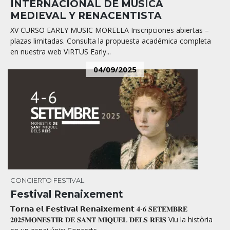
INTERNACIONAL DE MÚSICA
MEDIEVAL Y RENACENTISTA
XV CURSO EARLY MUSIC MORELLA Inscripciones abiertas –
plazas limitadas. Consulta la propuesta académica completa
en nuestra web VIRTUS Early...
04/09/2025
CONCIERTO
FESTIVAL
Festival Renaixement
𝗧𝗼𝗿𝗻𝗮 𝗲𝗹 𝗙𝗲𝘀𝘁𝗶𝘃𝗮𝗹 𝗥𝗲𝗻𝗮𝗶𝘅𝗲𝗺𝗲𝗻𝘁 𝟒-𝟔 𝐒𝐄𝐓𝐄𝐌𝐁𝐑𝐄
𝟐𝟎𝟐𝟓𝐌𝐎𝐍𝐄𝐒𝐓𝐈𝐑 𝐃𝐄 𝐒𝐀𝐍𝐓 𝐌𝐈𝐐𝐔𝐄𝐋 𝐃𝐄𝐋𝐒 𝐑𝐄𝐈𝐒 Viu la història