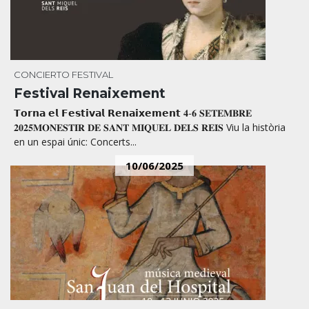
CONCIERTO
FESTIVAL
Festival Renaixement
𝗧𝗼𝗿𝗻𝗮 𝗲𝗹 𝗙𝗲𝘀𝘁𝗶𝘃𝗮𝗹 𝗥𝗲𝗻𝗮𝗶𝘅𝗲𝗺𝗲𝗻𝘁 𝟒-𝟔 𝐒𝐄𝐓𝐄𝐌𝐁𝐑𝐄
𝟐𝟎𝟐𝟓𝐌𝐎𝐍𝐄𝐒𝐓𝐈𝐑 𝐃𝐄 𝐒𝐀𝐍𝐓 𝐌𝐈𝐐𝐔𝐄𝐋 𝐃𝐄𝐋𝐒 𝐑𝐄𝐈𝐒 Viu la història
en un espai únic: Concerts...
10/06/2025