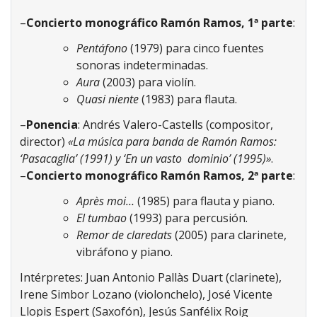
–
Concierto monográfico Ramón Ramos, 1ª parte
:
Pentáfono
(1979) para cinco fuentes
sonoras indeterminadas.
Aura
(2003) para violín.
Quasi niente
(1983) para flauta.
–
Ponencia
: Andrés Valero-Castells (compositor,
director)
«La música para banda de Ramón Ramos:
‘Pasacaglia’ (1991) y ‘En un vasto dominio’ (1995)»
.
–
Concierto monográfico Ramón Ramos, 2ª parte
:
Après moi…
(1985) para flauta y piano.
El tumbao
(1993) para percusión.
Remor de claredats
(2005) para clarinete,
vibráfono y piano.
Intérpretes: Juan Antonio Pallàs Duart (clarinete),
Irene Simbor Lozano (violonchelo),
José Vicente
Llopis Espert (Saxofón), Jesús Sanfélix Roig