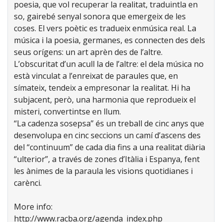
poesia, que vol recuperar la realitat, traduintla en
so, gairebé senyal sonora que emergeix de les
coses. El vers poètic es tradueix enmúsica real. La
música i la poesia, germanes, es connecten des dels
seus orígens: un art aprèn des de l’altre.
L’obscuritat d’un acull la de l’altre: el dela música no
està vinculat a l’enreixat de paraules que, en
símateix, tendeix a empresonar la realitat. Hi ha
subjacent, però, una harmonia que reprodueix el
misteri, convertintse en llum.
“La cadenza sosepsa” és un treball de cinc anys que
desenvolupa en cinc seccions un camí d’ascens des
del “continuum” de cada dia fins a una realitat diària
“ulterior”, a través de zones d’Itàlia i Espanya, fent
les ànimes de la paraula les visions quotidianes i
carènci.
More info:
http://www.racba.org/agenda_index.php