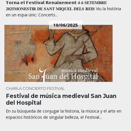
𝗧𝗼𝗿𝗻𝗮 𝗲𝗹 𝗙𝗲𝘀𝘁𝗶𝘃𝗮𝗹 𝗥𝗲𝗻𝗮𝗶𝘅𝗲𝗺𝗲𝗻𝘁 𝟒-𝟔 𝐒𝐄𝐓𝐄𝐌𝐁𝐑𝐄
𝟐𝟎𝟐𝟓𝐌𝐎𝐍𝐄𝐒𝐓𝐈𝐑 𝐃𝐄 𝐒𝐀𝐍𝐓 𝐌𝐈𝐐𝐔𝐄𝐋 𝐃𝐄𝐋𝐒 𝐑𝐄𝐈𝐒 Viu la història
en un espai únic: Concerts...
10/06/2025
CHARLA
CONCIERTO
FESTIVAL
Festival de música medieval San Juan
del Hospital
En su búsqueda de conjugar la historia, la música y el arte en
espacios históricos de singular belleza, el Festival...