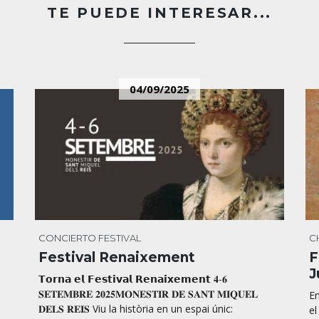
TE PUEDE INTERESAR...
04/09/2025
CONCIERTO
FESTIVAL
C
Festival Renaixement
F
J
𝗧𝗼𝗿𝗻𝗮 𝗲𝗹 𝗙𝗲𝘀𝘁𝗶𝘃𝗮𝗹 𝗥𝗲𝗻𝗮𝗶𝘅𝗲𝗺𝗲𝗻𝘁 𝟒-𝟔
𝐒𝐄𝐓𝐄𝐌𝐁𝐑𝐄 𝟐𝟎𝟐𝟓𝐌𝐎𝐍𝐄𝐒𝐓𝐈𝐑 𝐃𝐄 𝐒𝐀𝐍𝐓 𝐌𝐈𝐐𝐔𝐄𝐋
En
𝐃𝐄𝐋𝐒 𝐑𝐄𝐈𝐒 Viu la història en un espai únic:
el