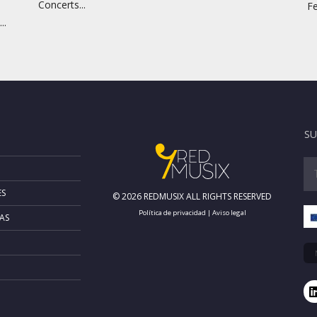
Concerts...
Fe
..
SU
ES
© 2026 REDMUSIX ALL RIGHTS RESERVED
Política de privacidad
|
Aviso legal
AS