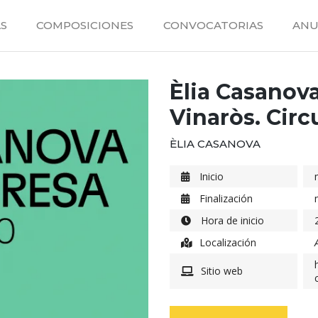
S
COMPOSICIONES
CONVOCATORIAS
ANU
Èlia Casanov
Vinaròs. Circ
ÈLIA CASANOVA
Inicio
Finalización
Hora de inicio
Localización
Sitio web