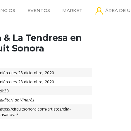
NCIOS
EVENTOS
MARKET
ÁREA DE 
a & La Tendresa en
uit Sonora
miércoles 23 diciembre, 2020
miércoles 23 diciembre, 2020
20:30
Auditori de Vinaròs
https://circuitsonora.com/artistes/elia-
casanova/