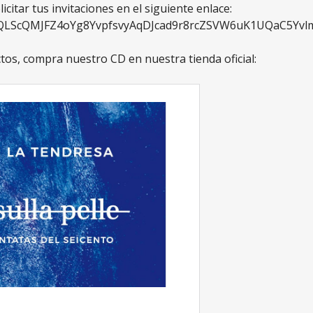
icitar tus invitaciones en el siguiente enlace:
AIpQLScQMJFZ4oYg8YvpfsvyAqDJcad9r8rcZSVW6uK1UQaC5Yvl
os, compra nuestro CD en nuestra tienda oficial: