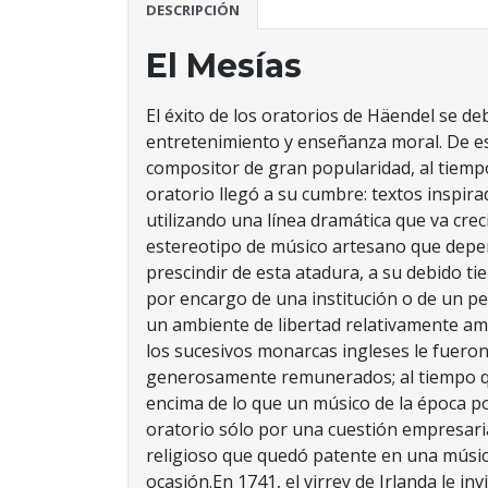
DESCRIPCIÓN
El Mesías
El éxito de los oratorios de Häendel se de
entretenimiento y enseñanza moral. De es
compositor de gran popularidad, al tiempo
oratorio llegó a su cumbre: textos inspir
utilizando una línea dramática que va cr
estereotipo de músico artesano que depend
prescindir de esta atadura, a su debido 
por encargo de una institución o de un per
un ambiente de libertad relativamente amp
los sucesivos monarcas ingleses le fuer
generosamente remunerados; al tiempo qu
encima de lo que un músico de la época p
oratorio sólo por una cuestión empresarial
religioso que quedó patente en una músic
ocasión.
En 1741, el virrey de Irlanda le i