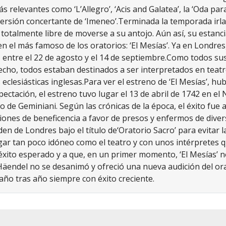
 relevantes como ‘L’Allegro’, ‘Acis and Galatea’, la ‘Oda para
ersión concertante de ‘Imeneo’.
Terminada la temporada irl
totalmente libre de moverse a su antojo. Aún así, su estanc
n el más famoso de los oratorios: ‘El Mesías’. Ya en Londres
, entre el 22 de agosto y el 14 de septiembre.Como todos sus
cho, todos estaban destinados a ser interpretados en teatro
eclesiásticas inglesas.Para ver el estreno de ‘El Mesías’, h
ctación, el estreno tuvo lugar el 13 de abril de 1742 en el N
 de Geminiani. Según las crónicas de la época, el éxito fue
ciones de beneficencia a favor de presos y enfermos de diver
en de Londres bajo el título de
‘Oratorio Sacro’
para evitar 
r tan poco idóneo como el teatro y con unos intérpretes que
éxito esperado y a que, en un primer momento, ‘El Mesías’
n
Häendel no se desanimó y ofreció una nueva audición del ora
 año tras año siempre con éxito creciente.