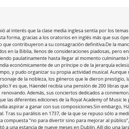
bió al interés que la clase media inglesa sentía por los tem
ta forma, gracias a los oratorios en inglés más que sus ópe
 que contribuyeron a su consagración definitiva.De la mano 
ados en la Biblia, llenos de consideraciones piadosas, pero 
eciendo paulatinamente hasta llegar al momento culminante.
ía económicamente de un príncipe o de la jerarquía eclesiá
tiempo, y pudo organizar su propia actividad musical. Aunq
sonaje de la nobleza, los géneros que le dieron prestigio, l
lio.Y es que, Häendel recibía una pensión de 200 libras que 
on renovando. Además, sus conciertos dedicados a conmemor
e las diferentes ediciones de la Royal Academy of Music l
odía aspirar a ganar con sus composiciones.Sin embargo, H
. Tras su parálisis en 1737, de la que se repuso sólo a medi
a compuesta “no para divertir sino para mejorar al público”
nvitó a una estancia de nueve meses en Dublín. Allí dio una la