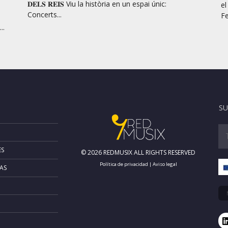
𝐃𝐄𝐋𝐒 𝐑𝐄𝐈𝐒 Viu la història en un espai únic:
el
Concerts...
Fe
..
SU
ES
© 2026 REDMUSIX ALL RIGHTS RESERVED
Política de privacidad
|
Aviso legal
AS