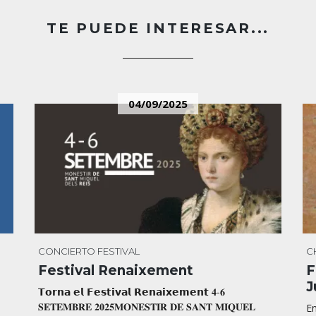
TE PUEDE INTERESAR...
04/09/2025
CONCIERTO
FESTIVAL
C
Festival Renaixement
F
J
𝗧𝗼𝗿𝗻𝗮 𝗲𝗹 𝗙𝗲𝘀𝘁𝗶𝘃𝗮𝗹 𝗥𝗲𝗻𝗮𝗶𝘅𝗲𝗺𝗲𝗻𝘁 𝟒-𝟔
𝐒𝐄𝐓𝐄𝐌𝐁𝐑𝐄 𝟐𝟎𝟐𝟓𝐌𝐎𝐍𝐄𝐒𝐓𝐈𝐑 𝐃𝐄 𝐒𝐀𝐍𝐓 𝐌𝐈𝐐𝐔𝐄𝐋
En