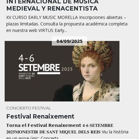
INTERNACIONAL DE MÚSICA
MEDIEVAL Y RENACENTISTA
XV CURSO EARLY MUSIC MORELLA Inscripciones abiertas –
plazas limitadas. Consulta la propuesta académica completa
en nuestra web VIRTUS Early...
04/09/2025
CONCIERTO
FESTIVAL
Festival Renaixement
𝗧𝗼𝗿𝗻𝗮 𝗲𝗹 𝗙𝗲𝘀𝘁𝗶𝘃𝗮𝗹 𝗥𝗲𝗻𝗮𝗶𝘅𝗲𝗺𝗲𝗻𝘁 𝟒-𝟔 𝐒𝐄𝐓𝐄𝐌𝐁𝐑𝐄
𝟐𝟎𝟐𝟓𝐌𝐎𝐍𝐄𝐒𝐓𝐈𝐑 𝐃𝐄 𝐒𝐀𝐍𝐓 𝐌𝐈𝐐𝐔𝐄𝐋 𝐃𝐄𝐋𝐒 𝐑𝐄𝐈𝐒 Viu la història
en un espai únic: Concerts...