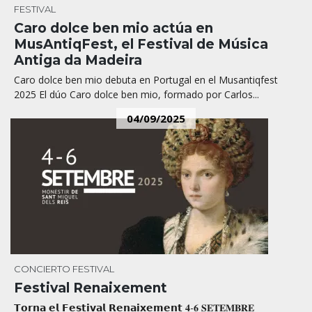
FESTIVAL
Caro dolce ben mio actúa en
MusAntiqFest, el Festival de Música
Antiga da Madeira
Caro dolce ben mio debuta en Portugal en el Musantiqfest
2025 El dúo Caro dolce ben mio, formado por Carlos...
04/09/2025
CONCIERTO
FESTIVAL
Festival Renaixement
𝗧𝗼𝗿𝗻𝗮 𝗲𝗹 𝗙𝗲𝘀𝘁𝗶𝘃𝗮𝗹 𝗥𝗲𝗻𝗮𝗶𝘅𝗲𝗺𝗲𝗻𝘁 𝟒-𝟔 𝐒𝐄𝐓𝐄𝐌𝐁𝐑𝐄