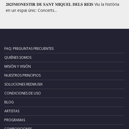
𝟐𝟎𝟐𝟓𝐌𝐎𝐍𝐄𝐒𝐓𝐈𝐑 𝐃𝐄 𝐒𝐀𝐍𝐓 𝐌𝐈𝐐𝐔𝐄𝐋 𝐃𝐄𝐋𝐒 𝐑𝐄𝐈𝐒 Viu la història
en un espai únic: Concerts...
FAQ: PREGUNTAS FRECUENTES
QUIÉNES SOMOS
MISIÓN Y VISIÓN
NUESTROS PRINCIPIOS
SOLUCIONES REDMUSIX
CONDICIONES DE USO
BLOG
ARTISTAS
PROGRAMAS
COMPOSICIONES