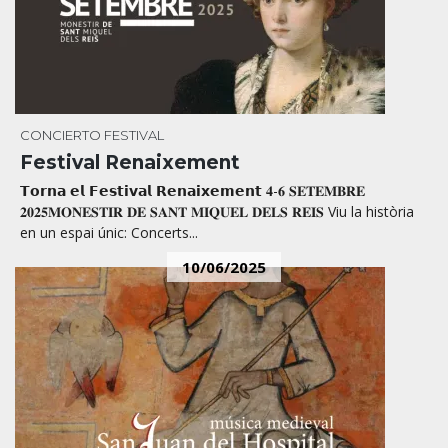
CONCIERTO
FESTIVAL
Festival Renaixement
𝗧𝗼𝗿𝗻𝗮 𝗲𝗹 𝗙𝗲𝘀𝘁𝗶𝘃𝗮𝗹 𝗥𝗲𝗻𝗮𝗶𝘅𝗲𝗺𝗲𝗻𝘁 𝟒-𝟔 𝐒𝐄𝐓𝐄𝐌𝐁𝐑𝐄
𝟐𝟎𝟐𝟓𝐌𝐎𝐍𝐄𝐒𝐓𝐈𝐑 𝐃𝐄 𝐒𝐀𝐍𝐓 𝐌𝐈𝐐𝐔𝐄𝐋 𝐃𝐄𝐋𝐒 𝐑𝐄𝐈𝐒 Viu la història
en un espai únic: Concerts...
10/06/2025