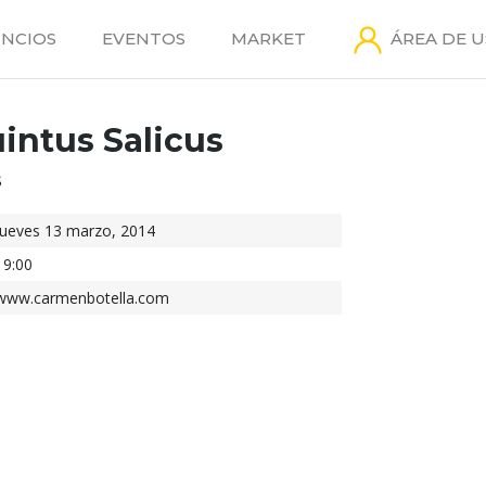
NCIOS
EVENTOS
MARKET
ÁREA DE 
intus Salicus
S
jueves 13 marzo, 2014
19:00
www.carmenbotella.com