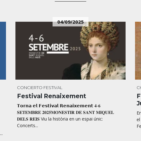
04/09/2025
CONCIERTO
FESTIVAL
C
Festival Renaixement
F
J
𝗧𝗼𝗿𝗻𝗮 𝗲𝗹 𝗙𝗲𝘀𝘁𝗶𝘃𝗮𝗹 𝗥𝗲𝗻𝗮𝗶𝘅𝗲𝗺𝗲𝗻𝘁 𝟒-𝟔
𝐒𝐄𝐓𝐄𝐌𝐁𝐑𝐄 𝟐𝟎𝟐𝟓𝐌𝐎𝐍𝐄𝐒𝐓𝐈𝐑 𝐃𝐄 𝐒𝐀𝐍𝐓 𝐌𝐈𝐐𝐔𝐄𝐋
En
𝐃𝐄𝐋𝐒 𝐑𝐄𝐈𝐒 Viu la història en un espai únic:
el
Concerts...
Fe
..