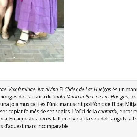
e. Vox feminae, lux divina
El
Còdex de Las Huelgas
és un manu
e monges de clausura de
Santa María la Real de Las Huelgas
, p
una joia musical i és l’únic manuscrit polifònic de l’Edat Mit
er copiat fa més de set segles. L’ofici de la
cantatrix
, encarr
ora. En aquestes peces la llum divina i la veu dels àngels, a 
murs d’aquest marc incomparable.