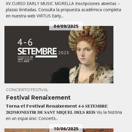
XV CURSO EARLY MUSIC MORELLA Inscripciones abiertas –
plazas limitadas. Consulta la propuesta académica completa
en nuestra web VIRTUS Early...
04/09/2025
CONCIERTO
FESTIVAL
Festival Renaixement
𝗧𝗼𝗿𝗻𝗮 𝗲𝗹 𝗙𝗲𝘀𝘁𝗶𝘃𝗮𝗹 𝗥𝗲𝗻𝗮𝗶𝘅𝗲𝗺𝗲𝗻𝘁 𝟒-𝟔 𝐒𝐄𝐓𝐄𝐌𝐁𝐑𝐄
𝟐𝟎𝟐𝟓𝐌𝐎𝐍𝐄𝐒𝐓𝐈𝐑 𝐃𝐄 𝐒𝐀𝐍𝐓 𝐌𝐈𝐐𝐔𝐄𝐋 𝐃𝐄𝐋𝐒 𝐑𝐄𝐈𝐒 Viu la història
en un espai únic: Concerts...
10/06/2025