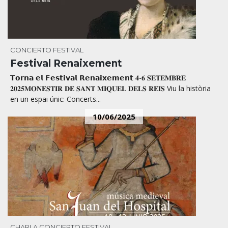
CONCIERTO
FESTIVAL
Festival Renaixement
𝗧𝗼𝗿𝗻𝗮 𝗲𝗹 𝗙𝗲𝘀𝘁𝗶𝘃𝗮𝗹 𝗥𝗲𝗻𝗮𝗶𝘅𝗲𝗺𝗲𝗻𝘁 𝟒-𝟔 𝐒𝐄𝐓𝐄𝐌𝐁𝐑𝐄
𝟐𝟎𝟐𝟓𝐌𝐎𝐍𝐄𝐒𝐓𝐈𝐑 𝐃𝐄 𝐒𝐀𝐍𝐓 𝐌𝐈𝐐𝐔𝐄𝐋 𝐃𝐄𝐋𝐒 𝐑𝐄𝐈𝐒 Viu la història
en un espai únic: Concerts...
10/06/2025
CHARLA
CONCIERTO
FESTIVAL