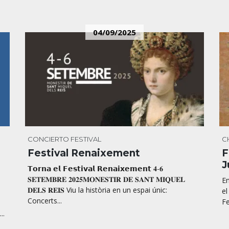
04/09/2025
CONCIERTO
FESTIVAL
C
Festival Renaixement
F
J
𝗧𝗼𝗿𝗻𝗮 𝗲𝗹 𝗙𝗲𝘀𝘁𝗶𝘃𝗮𝗹 𝗥𝗲𝗻𝗮𝗶𝘅𝗲𝗺𝗲𝗻𝘁 𝟒-𝟔
𝐒𝐄𝐓𝐄𝐌𝐁𝐑𝐄 𝟐𝟎𝟐𝟓𝐌𝐎𝐍𝐄𝐒𝐓𝐈𝐑 𝐃𝐄 𝐒𝐀𝐍𝐓 𝐌𝐈𝐐𝐔𝐄𝐋
En
𝐃𝐄𝐋𝐒 𝐑𝐄𝐈𝐒 Viu la història en un espai únic:
el
Concerts...
Fe
..