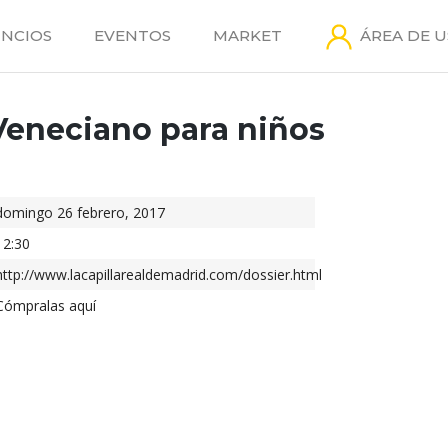
NCIOS
EVENTOS
MARKET
ÁREA DE 
Veneciano para niños
domingo 26 febrero, 2017
12:30
http://www.lacapillarealdemadrid.com/dossier.html
Cómpralas aquí