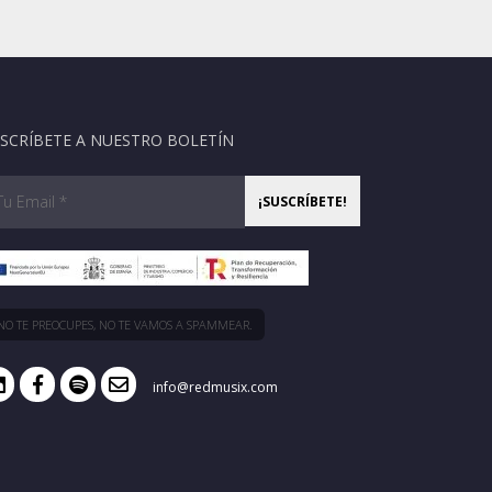
SCRÍBETE A NUESTRO BOLETÍN
NO TE PREOCUPES, NO TE VAMOS A SPAMMEAR.
info@redmusix.com