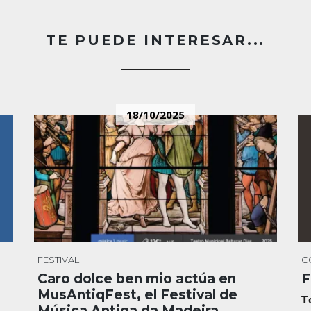
TE PUEDE INTERESAR...
18/10/2025
FESTIVAL
C
Caro dolce ben mio actúa en
F
MusAntiqFest, el Festival de
𝗧
Música Antiga da Madeira