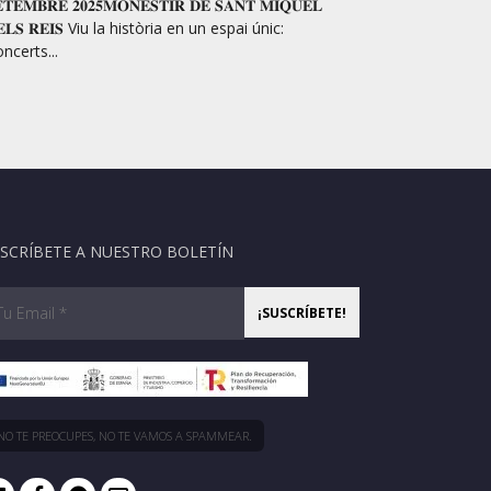
𝐓𝐄𝐌𝐁𝐑𝐄 𝟐𝟎𝟐𝟓𝐌𝐎𝐍𝐄𝐒𝐓𝐈𝐑 𝐃𝐄 𝐒𝐀𝐍𝐓 𝐌𝐈𝐐𝐔𝐄𝐋
𝐄𝐋𝐒 𝐑𝐄𝐈𝐒 Viu la història en un espai únic:
ncerts...
SCRÍBETE A NUESTRO BOLETÍN
NO TE PREOCUPES, NO TE VAMOS A SPAMMEAR.