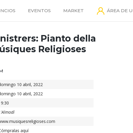
NCIOS
EVENTOS
MARKET
ÁREA DE 
nistrers: Pianto della
siques Religioses
DM
domingo 10 abril, 2022
domingo 10 abril, 2022
19:30
L'Almodí
www.musiquesreligioses.com
Cómpralas aquí