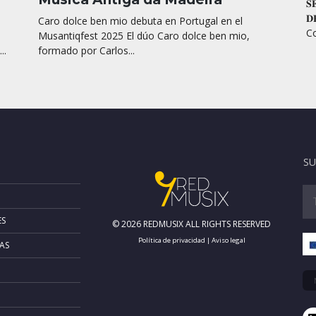
𝐒
𝐃
Caro dolce ben mio debuta en Portugal en el
Co
Musantiqfest 2025 El dúo Caro dolce ben mio,
..
formado por Carlos...
SU
ES
© 2026 REDMUSIX ALL RIGHTS RESERVED
Política de privacidad
|
Aviso legal
AS