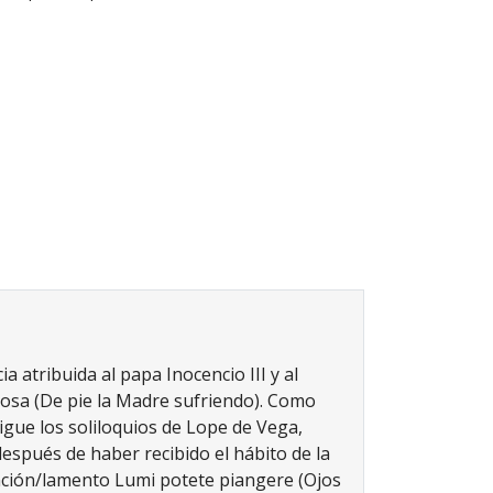
a atribuida al papa Inocencio III y al
orosa (De pie la Madre sufriendo). Como
sigue los soliloquios de Lope de Vega,
espués de haber recibido el há­bito de la
canción/lamento Lumi potete piangere (Ojos