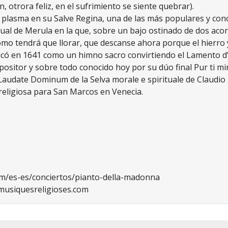
ón, otrora feliz, en el sufrimiento se siente quebrar).
e plasma en su Salve Regina, una de las más populares y cono
tual de Merula en la que, sobre un bajo ostinado de dos acor
mo tendrá que llorar, que descanse ahora porque el hierro y
có en 1641 como un himno sacro convirtiendo el Lamento d’A
positor y sobre todo conocido hoy por su dúo final Pur ti miro
l Laudate Dominum de la Selva morale e spirituale de Claudi
religiosa para San Marcos en Venecia.
m/es-es/conciertos/pianto-della-madonna
usiquesreligioses.com