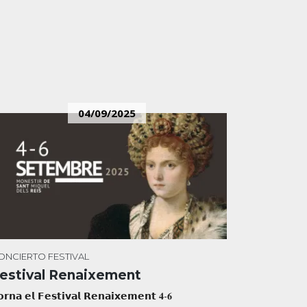
04/09/2025
ONCIERTO
FESTIVAL
estival Renaixement
𝗿𝗻𝗮 𝗲𝗹 𝗙𝗲𝘀𝘁𝗶𝘃𝗮𝗹 𝗥𝗲𝗻𝗮𝗶𝘅𝗲𝗺𝗲𝗻𝘁 𝟒-𝟔