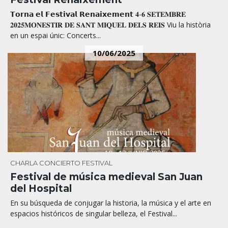
𝗧𝗼𝗿𝗻𝗮 𝗲𝗹 𝗙𝗲𝘀𝘁𝗶𝘃𝗮𝗹 𝗥𝗲𝗻𝗮𝗶𝘅𝗲𝗺𝗲𝗻𝘁 𝟒-𝟔 𝐒𝐄𝐓𝐄𝐌𝐁𝐑𝐄
𝟐𝟎𝟐𝟓𝐌𝐎𝐍𝐄𝐒𝐓𝐈𝐑 𝐃𝐄 𝐒𝐀𝐍𝐓 𝐌𝐈𝐐𝐔𝐄𝐋 𝐃𝐄𝐋𝐒 𝐑𝐄𝐈𝐒 Viu la història
en un espai únic: Concerts...
10/06/2025
CHARLA
CONCIERTO
FESTIVAL
Festival de música medieval San Juan
del Hospital
En su búsqueda de conjugar la historia, la música y el arte en
espacios históricos de singular belleza, el Festival...