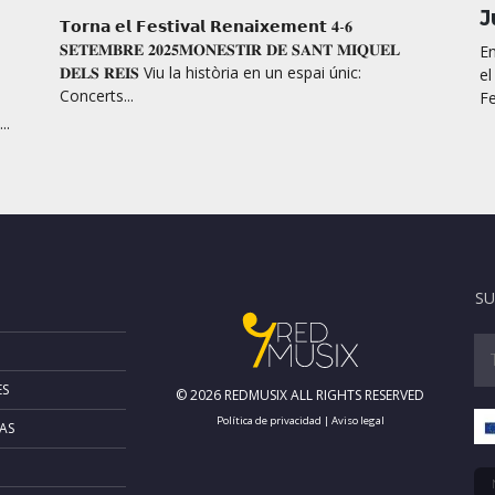
J
𝗧𝗼𝗿𝗻𝗮 𝗲𝗹 𝗙𝗲𝘀𝘁𝗶𝘃𝗮𝗹 𝗥𝗲𝗻𝗮𝗶𝘅𝗲𝗺𝗲𝗻𝘁 𝟒-𝟔
𝐒𝐄𝐓𝐄𝐌𝐁𝐑𝐄 𝟐𝟎𝟐𝟓𝐌𝐎𝐍𝐄𝐒𝐓𝐈𝐑 𝐃𝐄 𝐒𝐀𝐍𝐓 𝐌𝐈𝐐𝐔𝐄𝐋
En
𝐃𝐄𝐋𝐒 𝐑𝐄𝐈𝐒 Viu la història en un espai únic:
el
Concerts...
Fe
..
SU
ES
© 2026 REDMUSIX ALL RIGHTS RESERVED
Política de privacidad
|
Aviso legal
AS