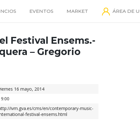
NCIOS
EVENTOS
MARKET
ÁREA DE 
el Festival Ensems.-
uera – Gregorio
viernes 16 mayo, 2014
19:00
http://ivm.gva.es/cms/en/contemporary-music-
international-festival-ensems.html