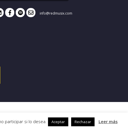
info@redmusix.com
 participar si lo desea.
Leer más
Aceptar
Rechazar