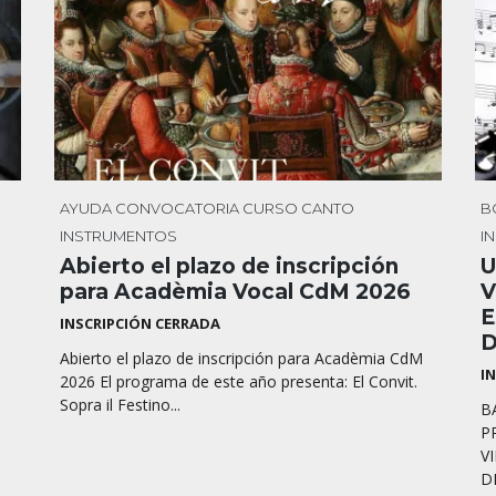
AYUDA
CONVOCATORIA
CURSO
CANTO
B
INSTRUMENTOS
I
Abierto el plazo de inscripción
U
para Acadèmia Vocal CdM 2026
V
E
INSCRIPCIÓN CERRADA
D
Abierto el plazo de inscripción para Acadèmia CdM
I
2026 El programa de este año presenta: El Convit.
Sopra il Festino...
B
P
V
D