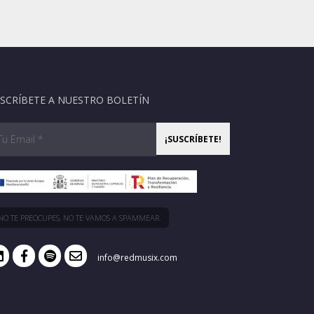
SCRÍBETE A NUESTRO BOLETÍN
NO TE PREOCUPES, NO TE VAMOS A SPAMMEAR.
info@redmusix.com