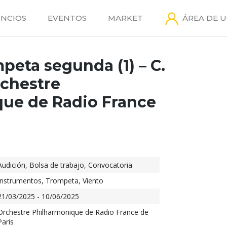
NCIOS
EVENTOS
MARKET
ÁREA DE 
peta segunda (1) – C.
rchestre
ue de Radio France
Audición
,
Bolsa de trabajo
,
Convocatoria
Instrumentos
,
Trompeta
,
Viento
21/03/2025 - 10/06/2025
Orchestre Philharmonique de Radio France de
Paris