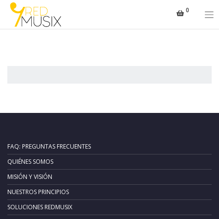
Saltar
0
al
contenido
FAQ: PREGUNTAS FRECUENTES
QUIÉNES SOMOS
MISIÓN Y VISIÓN
NUESTROS PRINCIPIOS
SOLUCIONES REDMUSIX