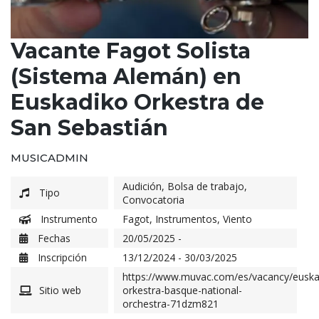
Vacante Fagot Solista
(Sistema Alemán) en
Euskadiko Orkestra de
San Sebastián
MUSICADMIN
Audición
,
Bolsa de trabajo
,
Tipo
Convocatoria
Instrumento
Fagot
,
Instrumentos
,
Viento
Fechas
20/05/2025 -
Inscripción
13/12/2024 - 30/03/2025
https://www.muvac.com/es/vacancy/euska
Sitio web
orkestra-basque-national-
orchestra-71dzm821