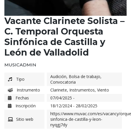
Vacante Clarinete Solista –
C. Temporal Orquesta
Sinfónica de Castilla y
León de Valladolid
MUSICADMIN
Audición
,
Bolsa de trabajo
,
Tipo
Convocatoria
Instrumento
Clarinete
,
Instrumentos
,
Viento
Fechas
07/04/2025 -
Inscripción
18/12/2024 - 28/02/2025
https://www.muvac.com/es/vacancy/orque
Sitio web
sinfonica-de-castilla-y-leon-
nyqgj7dy