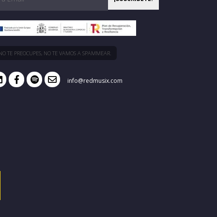
NO TE PREOCUPES, NO TE VAMOS A SPAMMEAR.
info@redmusix.com