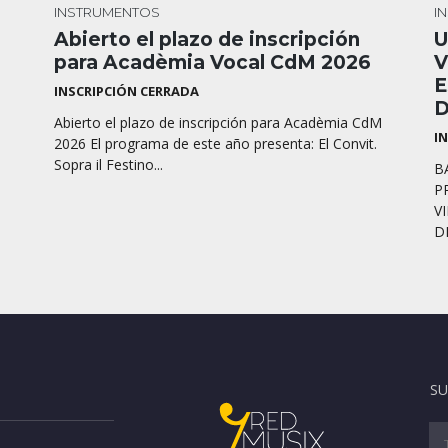
INSTRUMENTOS
I
Abierto el plazo de inscripción
U
para Acadèmia Vocal CdM 2026
V
E
INSCRIPCIÓN CERRADA
D
Abierto el plazo de inscripción para Acadèmia CdM
I
2026 El programa de este año presenta: El Convit.
Sopra il Festino...
B
P
V
D
SU