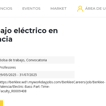
NCIOS
EVENTOS
MARKET
ÁREA DE 
ajo eléctrico en
ncia
Bolsa de trabajo
,
Convocatoria
Profesores
29/05/2025 - 31/07/2025
https://berklee.wd1.myworkdayjobs.com/BerkleeCareers/job/Berklee-
Valencia/Electric-Bass-Part-Time-
Faculty_R0009408