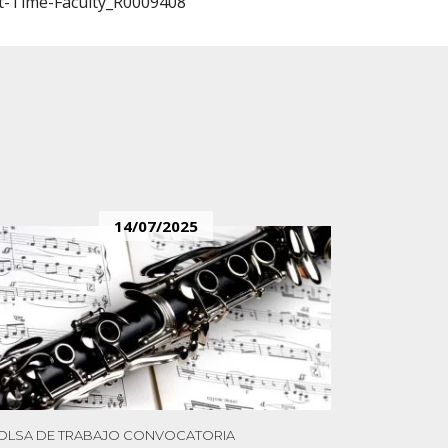
rt-Time-Faculty_R0009408
14/07/2025
OLSA DE TRABAJO
CONVOCATORIA