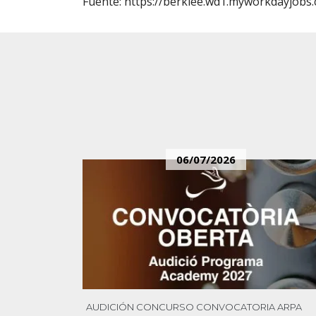
Fuente:
https://berklee.wd1.myworkdayjobs.
06/07/2026
AUDICIÓN
CONCURSO
CONVOCATORIA
ARPA