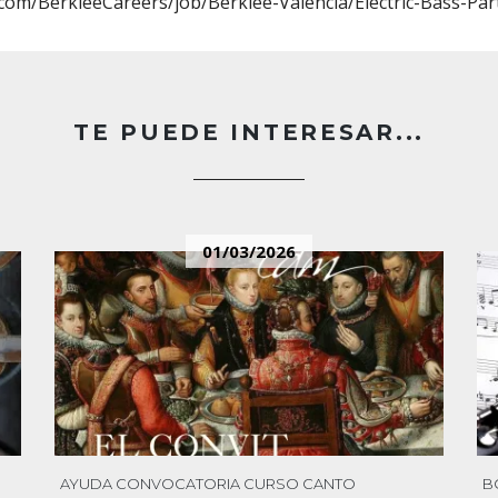
com/BerkleeCareers/job/Berklee-Valencia/Electric-Bass-Pa
TE PUEDE INTERESAR...
01/03/2026
AYUDA
CONVOCATORIA
CURSO
CANTO
B