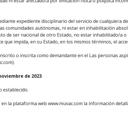
ad ni estar afectado/a por limitación física o psíquica inco
diante expediente disciplinario del servicio de cualquiera de
las comunidades autónomas, ni estar en inhabilitación abso
sto de ser nacional de otro Estado, no estar inhabilitado/a o
te que impida, en su Estado, en los mismos términos, el acce
inscrito o inscrita como demandante en el Las personas aspi
c.com).
 noviembre de 2023
.
o establecido.
en la plataforma web www.muvac.com la información detall