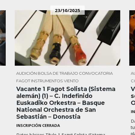
23/10/2025
AUDICIÓN
BOLSA DE TRABAJO
CONVOCATORIA
A
FAGOT
INSTRUMENTOS
VIENTO
C
Vacante 1 Fagot Solista (Sistema
V
alemán) (1) – C. Indefinido
s
Euskadiko Orkestra – Basque
O
National Orchestra de San
I
Sebastián – Donostia
Da
INSCRIPCIÓN CERRADA
tu
pl
Datos básicos Título 1 Fagot Solista (Sistema