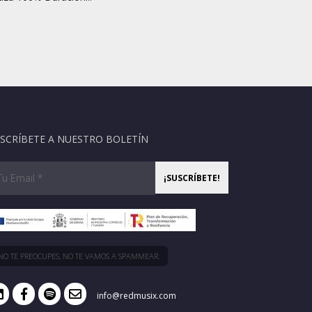
SCRÍBETE A NUESTRO BOLETÍN
NO TE PREOCUPES, NO TE VAMOS A SPAMMEAR.
info@redmusix.com