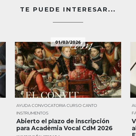
TE PUEDE INTERESAR...
01/03/2026
AYUDA
CONVOCATORIA
CURSO
CANTO
A
INSTRUMENTOS
F
Abierto el plazo de inscripción
V
para Acadèmia Vocal CdM 2026
a
E