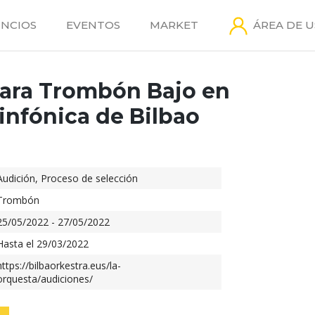
NCIOS
EVENTOS
MARKET
ÁREA DE 
ara Trombón Bajo en
infónica de Bilbao
Audición
,
Proceso de selección
Trombón
25/05/2022 - 27/05/2022
Hasta el 29/03/2022
https://bilbaorkestra.eus/la-
orquesta/audiciones/