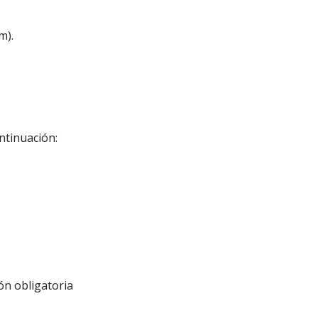
m).
ntinuación:
ón obligatoria