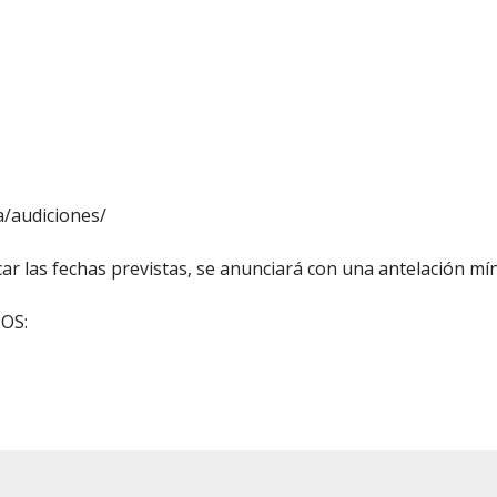
a/audiciones/
car las fechas previstas, se anunciará con una antelación mí
BOS: