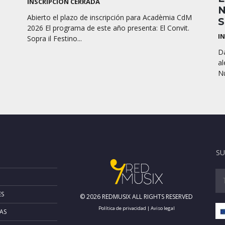
INSCRIPCIÓN CERRADA
N
Abierto el plazo de inscripción para Acadèmia CdM
S
2026 El programa de este año presenta: El Convit.
I
Sopra il Festino...
Da
al
Nú
SU
ES
© 2026 REDMUSIX ALL RIGHTS RESERVED
Política de privacidad
|
Aviso legal
AS