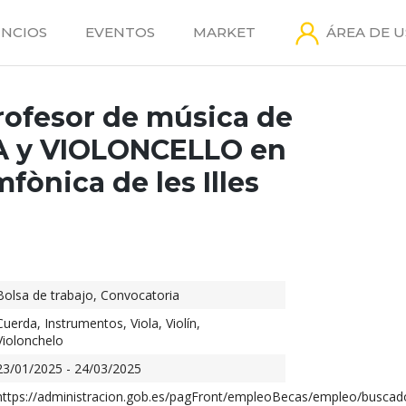
NCIOS
EVENTOS
MARKET
ÁREA DE 
profesor de música de
LA y VIOLONCELLO en
fònica de les Illes
Bolsa de trabajo
,
Convocatoria
Cuerda
,
Instrumentos
,
Viola
,
Violín
,
Violonchelo
23/01/2025 - 24/03/2025
https://administracion.gob.es/pagFront/empleoBecas/empleo/busca