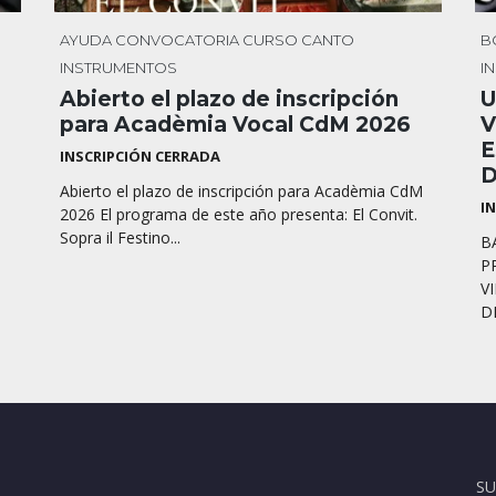
AYUDA
CONVOCATORIA
CURSO
CANTO
B
INSTRUMENTOS
I
Abierto el plazo de inscripción
U
para Acadèmia Vocal CdM 2026
V
E
INSCRIPCIÓN CERRADA
D
Abierto el plazo de inscripción para Acadèmia CdM
I
2026 El programa de este año presenta: El Convit.
Sopra il Festino...
B
P
V
D
SU