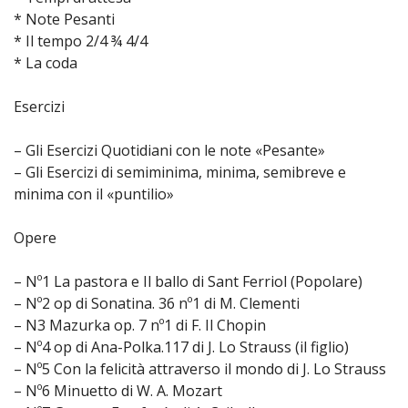
* Note Pesanti
* Il tempo 2/4 ¾ 4/4
* La coda
Esercizi
– Gli Esercizi Quotidiani con le note «Pesante»
– Gli Esercizi di semiminima, minima, semibreve e
minima con il «puntilio»
Opere
– Nº1 La pastora e Il ballo di Sant Ferriol (Popolare)
– Nº2 op di Sonatina. 36 nº1 di M. Clementi
– N3 Mazurka op. 7 nº1 di F. Il Chopin
– Nº4 op di Ana-Polka.117 di J. Lo Strauss (il figlio)
– Nº5 Con la felicità attraverso il mondo di J. Lo Strauss
– Nº6 Minuetto di W. A. Mozart