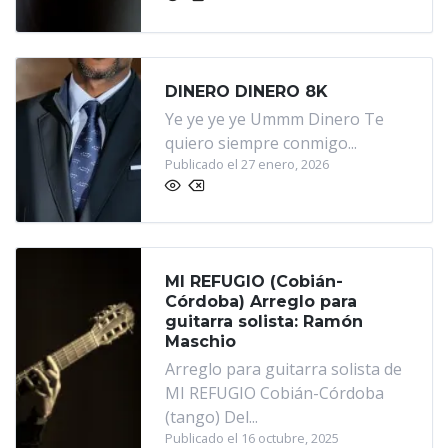
DINERO DINERO 8K
Ye ye ye ye Ummm Dinero Te
quiero siempre conmigo...
Publicado el 27 enero, 2026
MI REFUGIO (Cobián-
Córdoba) Arreglo para
guitarra solista: Ramón
Maschio
Arreglo para guitarra solista de
MI REFUGIO Cobián-Córdoba
(tango) Del...
Publicado el 16 octubre, 2025