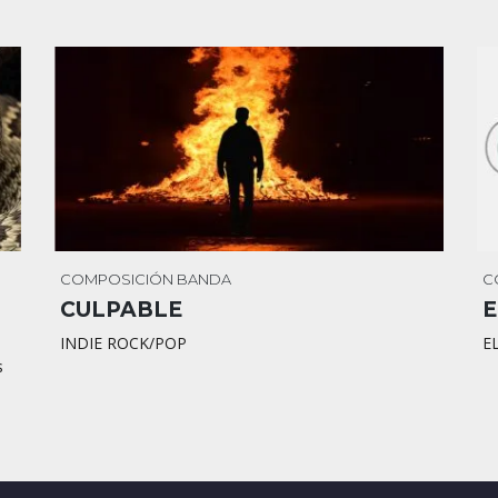
COMPOSICIÓN
BANDA
C
CULPABLE
E
INDIE ROCK/POP
E
s