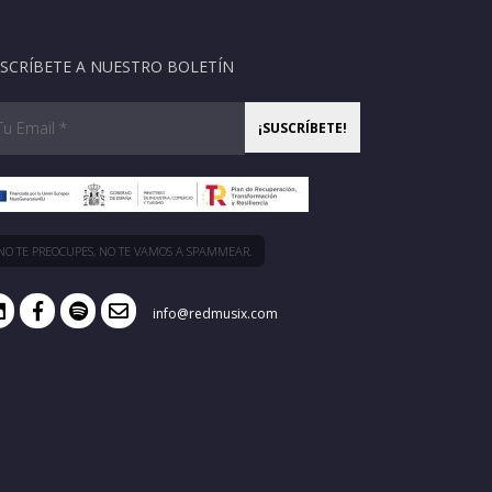
SCRÍBETE A NUESTRO BOLETÍN
NO TE PREOCUPES, NO TE VAMOS A SPAMMEAR.
info@redmusix.com