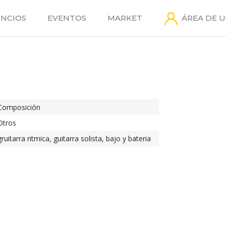
NCIOS
EVENTOS
MARKET
ÁREA DE 
Composición
Otros
gruitarra ritmica, guitarra solista, bajo y bateria