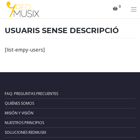
Saltar
0
al
contenido
USUARIS SENSE DESCRIPCIÓ
[list-empy-users]
FAQ: PREGUNTAS FRECUENTES
QUIÉNES SOMOS
MISIÓN Y VISIÓN
NUESTROS PRINCIPIOS
SOLUCIONES REDMUSIX