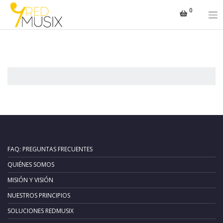
Saltar
0
al
contenido
FAQ: PREGUNTAS FRECUENTES
QUIÉNES SOMOS
MISIÓN Y VISIÓN
NUESTROS PRINCIPIOS
SOLUCIONES REDMUSIX