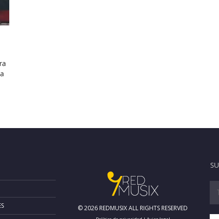
ra
ta
SU
ES
© 2026 REDMUSIX ALL RIGHTS RESERVED