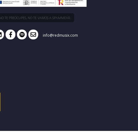
NO TE PREOCUPES, NO TE VAMOS A SPAMMEAR.
info@redmusix.com