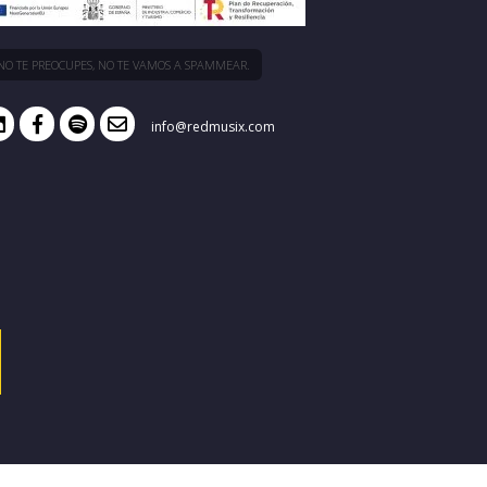
NO TE PREOCUPES, NO TE VAMOS A SPAMMEAR.
info@redmusix.com