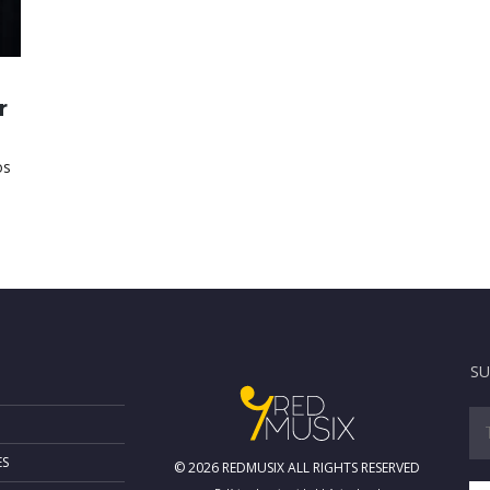
r
os
SU
ES
© 2026 REDMUSIX ALL RIGHTS RESERVED