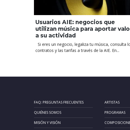
Usuarios AIE: negocios que
utilizan música para aportar valo
a su actividad
Si eres un negocio, legaliza tu música, consulta l
contratos y las tarifas a través de la AIE. En...
FAQ: PREGUNTAS FRECUENTES
ARTISTAS
QUIÉNES SOMOS
PROGRAMAS
MISIÓN Y VISIÓN
COMPOSICION